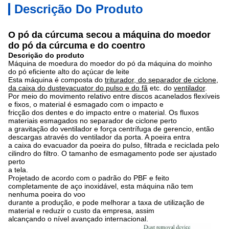
Descrição Do Produto
O pó da cúrcuma secou a máquina do moedor
do pó da cúrcuma e do coentro
Descrição do produto
Máquina de moedura do moedor do pó da máquina do moinho
do pó eficiente alto do açúcar de leite
Esta máquina é composta do
triturador, do separador de ciclone,
da caixa do dustevacuator do pulso e do fã
etc. do
ventilador
.
Por meio do movimento relativo entre discos acanelados flexíveis
e fixos, o material é esmagado com o impacto e
fricção dos dentes e do impacto entre o material. Os fluxos
materiais esmagados no separador de ciclone perto
a gravitação do ventilador e força centrífuga de gerencio, então
descargas através do ventilador da porta.
A poeira entra
a caixa do evacuador da poeira do pulso, filtrada e reciclada pelo
cilindro do filtro. O tamanho de esmagamento pode ser ajustado
perto
a tela.
Projetado de acordo com o padrão do PBF e feito
completamente de aço inoxidável, esta máquina não tem
nenhuma poeira do voo
durante a produção, e pode melhorar a taxa de utilização de
material e reduzir o custo da empresa, assim
alcançando o nível avançado internacional.