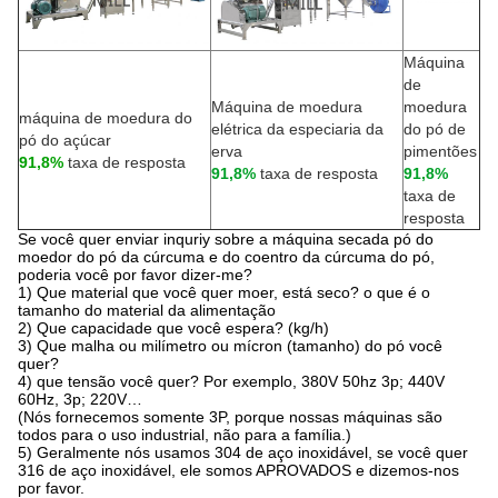
Máquina
de
Máquina de moedura
moedura
máquina de moedura do
elétrica da especiaria da
do pó de
pó do açúcar
erva
pimentões
91,8%
taxa de resposta
91,8%
taxa de resposta
91,8%
taxa de
resposta
Se você quer enviar inquriy sobre a
máquina
secada pó do
moedor do pó da cúrcuma e do coentro da cúrcuma do
pó,
poderia você por favor dizer-me?
1)
Que material que você quer moer, está seco? o que é o
tamanho do material da alimentação
2) Que capacidade que você espera? (kg/h)
3) Que malha ou milímetro ou mícron (tamanho) do pó você
quer?
4) que tensão você quer? Por exemplo, 380V 50hz 3p; 440V
60Hz, 3p; 220V…
(Nós fornecemos somente 3P, porque nossas máquinas são
todos para o uso industrial, não para a família.)
5) Geralmente nós usamos 304 de aço inoxidável, se você quer
316 de aço inoxidável, ele somos APROVADOS e dizemos-nos
por favor.