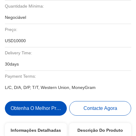
Quantidade Mínima:
Negociável
Preço:
USD10000
Delivery Time:
30days
Payment Terms:
L/C, D/A, D/P, T/T, Western Union, MoneyGram
Obtenha O Melhor Preço
Contacte Agora
Informações Detalhadas
Descrição Do Produto